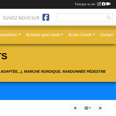
Participer au site :
SUIVEZ NOUS SUR
compétition
Activités sport santé
Accès Comité
Contact
TS
É ADAPTÉE...), MARCHE NORDIQUE, RANDONNÉE PÉDESTRE