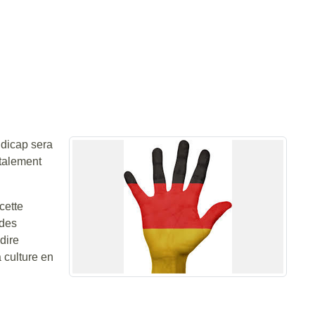
ndicap sera
otalement
cette
 des
dire
a culture en