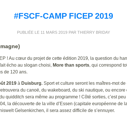
#FSCF-CAMP FICEP 2019
PUBLIÉE LE
11 MARS 2019
PAR THIERRY BRIDAY
lemagne)
EP ! Au cœur du projet de cette édition 2019, la question du ha
ait écho au slogan choisi,
More than sports
, qui correspond t
us de 120 ans.
août 2019
à
Duisburg.
Sport et culture seront les maîtres-mot de 
retrouvera du canoë, du wakeboard, du ski nautique, ou encore
, du quidditch sera même au programme ! Côté sorties, c’est peu 
 04, la découverte de la ville d’Essen (capitale européenne de l
swelt Gelsenkirchen, il sera assez difficile de s’ennuyer.