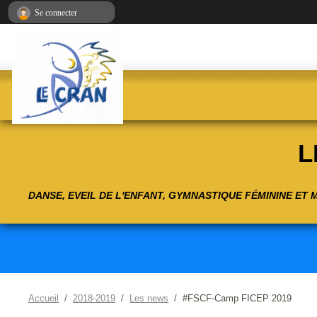
Panneau de gestion des cookies
Se connecter
L
DANSE, EVEIL DE L'ENFANT, GYMNASTIQUE FÉMININE ET
Accueil
2018-2019
Les news
#FSCF-Camp FICEP 2019