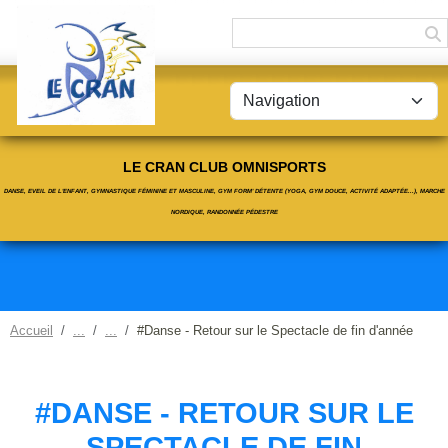
Panneau de gestion des cookies
LE CRAN CLUB OMNISPORTS
DANSE, EVEIL DE L'ENFANT, GYMNASTIQUE FÉMININE ET MASCULINE, GYM FORM' DÉTENTE (YOGA, GYM DOUCE, ACTIVITÉ ADAPTÉE...), MARCHE
NORDIQUE, RANDONNÉE PÉDESTRE
Accueil
#Danse - Retour sur le Spectacle de fin d'année
#DANSE - RETOUR SUR LE
SPECTACLE DE FIN