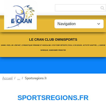
Panneau de gestion des cookies
LE CRAN CLUB OMNISPORTS
DANSE, EVEIL DE L'ENFANT, GYMNASTIQUE FÉMININE ET MASCULINE, GYM FORM' DÉTENTE (YOGA, GYM DOUCE, ACTIVITÉ ADAPTÉE...), MARCHE
NORDIQUE, RANDONNÉE PÉDESTRE
Accueil
Sportsregions.fr
SPORTSREGIONS.FR