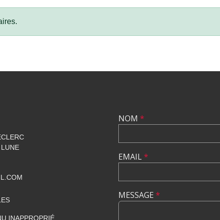
ires.
NOM
*
ECLERC
 LUNE
EMAIL
*
IL.COM
MESSAGE
*
LES
U INAPPROPRIÉ