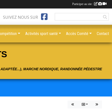
Participer au site :
SUIVEZ NOUS SUR
compétition
Activités sport santé
Accès Comité
Contact
TS
É ADAPTÉE...), MARCHE NORDIQUE, RANDONNÉE PÉDESTRE