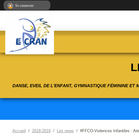
Panneau de gestion des cookies
Se connecter
L
DANSE, EVEIL DE L'ENFANT, GYMNASTIQUE FÉMININE ET
Accueil
2018-2019
Les news
#FFCO-Violences Infantiles : Atel