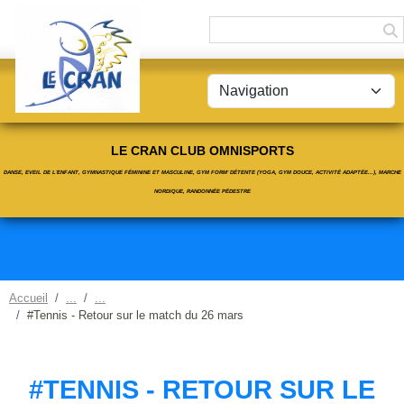
Panneau de gestion des cookies
LE CRAN CLUB OMNISPORTS
DANSE, EVEIL DE L'ENFANT, GYMNASTIQUE FÉMININE ET MASCULINE, GYM FORM' DÉTENTE (YOGA, GYM DOUCE, ACTIVITÉ ADAPTÉE...), MARCHE
NORDIQUE, RANDONNÉE PÉDESTRE
Accueil
#Tennis - Retour sur le match du 26 mars
#TENNIS - RETOUR SUR LE