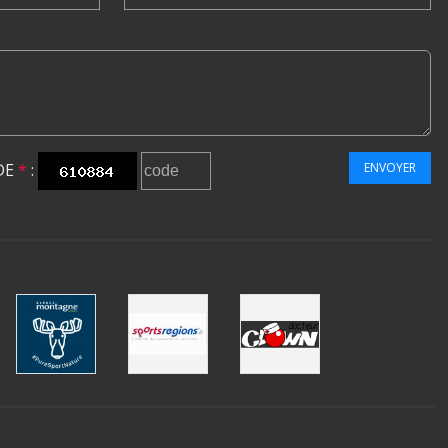
DE
*
:
ENVOYER