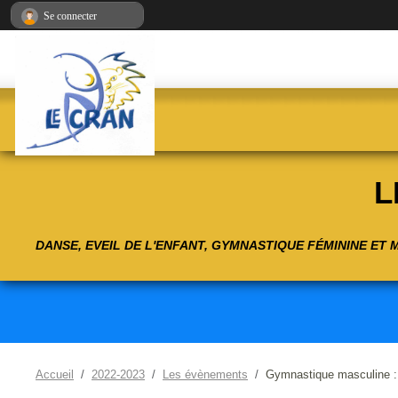
Panneau de gestion des cookies
Se connecter
L
DANSE, EVEIL DE L'ENFANT, GYMNASTIQUE FÉMININE ET
Accueil
2022-2023
Les évènements
Gymnastique masculin