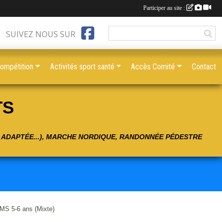
Participer au site :
SUIVEZ NOUS SUR
compétition
Activités sport santé
Accès Comité
Contact
TS
É ADAPTÉE...), MARCHE NORDIQUE, RANDONNÉE PÉDESTRE
 5-6 ans (Mixte)