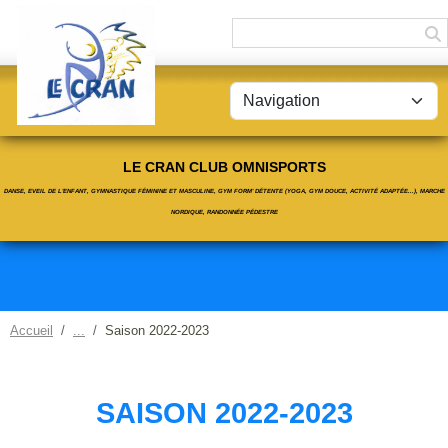
Panneau de gestion des cookies
LE CRAN CLUB OMNISPORTS
DANSE, EVEIL DE L'ENFANT, GYMNASTIQUE FÉMININE ET MASCULINE, GYM FORM' DÉTENTE (YOGA, GYM DOUCE, ACTIVITÉ ADAPTÉE...), MARCHE
NORDIQUE, RANDONNÉE PÉDESTRE
Accueil
Saison 2022-2023
SAISON 2022-2023