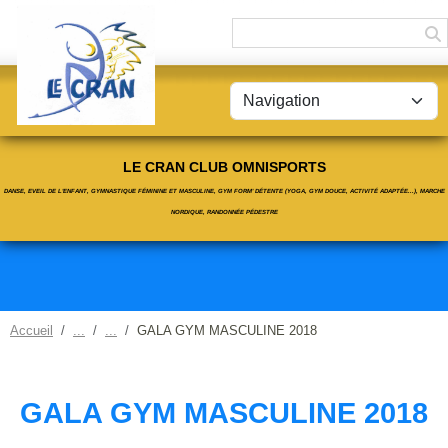
Panneau de gestion des cookies
LE CRAN CLUB OMNISPORTS
DANSE, EVEIL DE L'ENFANT, GYMNASTIQUE FÉMININE ET MASCULINE, GYM FORM' DÉTENTE (YOGA, GYM DOUCE, ACTIVITÉ ADAPTÉE...), MARCHE
NORDIQUE, RANDONNÉE PÉDESTRE
Accueil
GALA GYM MASCULINE 2018
GALA GYM MASCULINE 2018