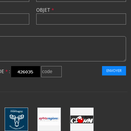
OBJET
*
DE
*
:
ENVOYER