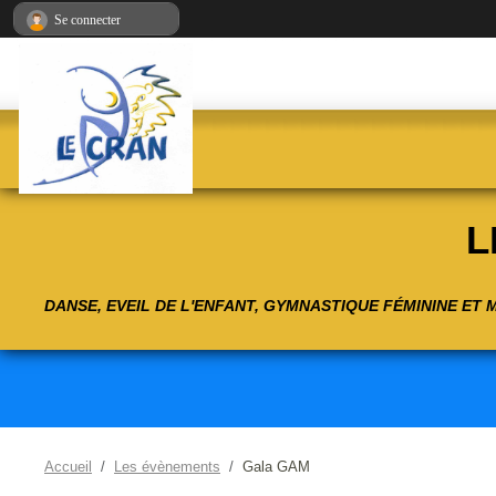
Panneau de gestion des cookies
Se connecter
L
DANSE, EVEIL DE L'ENFANT, GYMNASTIQUE FÉMININE ET
Accueil
Les évènements
Gala GAM