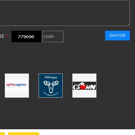
DE
*
:
ENVOYER