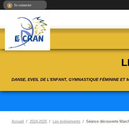
Panneau de gestion des cookies
Se connecter
L
DANSE, EVEIL DE L'ENFANT, GYMNASTIQUE FÉMININE ET
Accueil
2024-2025
Les évènements
Séance découverte March