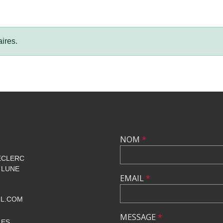
ires.
NOM
*
ECLERC
 LUNE
EMAIL
*
IL.COM
MESSAGE
*
LES