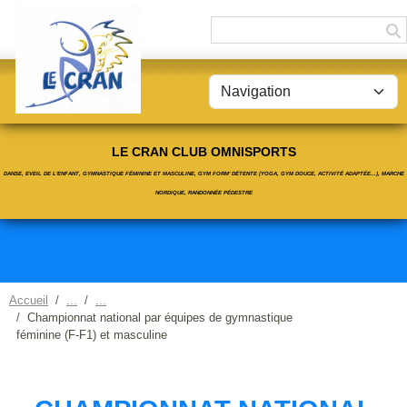
Panneau de gestion des cookies
LE CRAN CLUB OMNISPORTS
DANSE, EVEIL DE L'ENFANT, GYMNASTIQUE FÉMININE ET MASCULINE, GYM FORM' DÉTENTE (YOGA, GYM DOUCE, ACTIVITÉ ADAPTÉE...), MARCHE
NORDIQUE, RANDONNÉE PÉDESTRE
Accueil
Championnat national par équipes de gymnastique
féminine (F-F1) et masculine