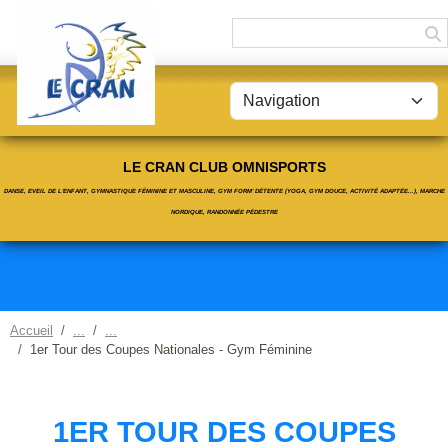
Panneau de gestion des cookies
LE CRAN CLUB OMNISPORTS
DANSE, EVEIL DE L'ENFANT, GYMNASTIQUE FÉMININE ET MASCULINE, GYM FORM' DÉTENTE (YOGA, GYM DOUCE, ACTIVITÉ ADAPTÉE...), MARCHE
NORDIQUE, RANDONNÉE PÉDESTRE
Accueil
1er Tour des Coupes Nationales - Gym Féminine
1ER TOUR DES COUPES