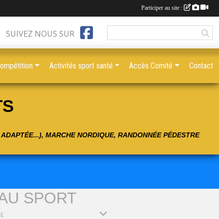
Participer au site :
SUIVEZ NOUS SUR
compétition
Activités sport santé
Accès Comité
Contact
TS
É ADAPTÉE...), MARCHE NORDIQUE, RANDONNÉE PÉDESTRE
 AU SPORT
PE