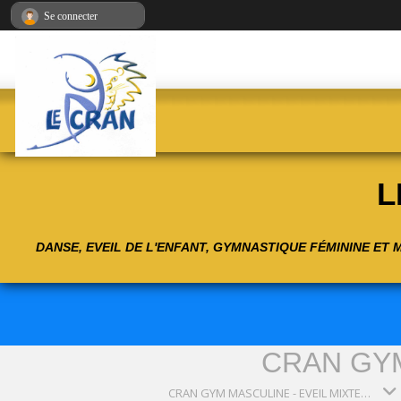
Panneau de gestion des cookies
Se connecter
L
DANSE, EVEIL DE L'ENFANT, GYMNASTIQUE FÉMININE ET
CRAN GYM
CRAN GYM MASCULINE - EVEIL MIXTE AU SPORT