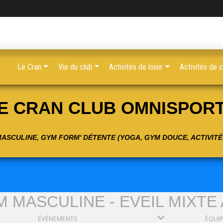
Le Cran
Vie du club
Activités de loisir
Activités de 
E CRAN CLUB OMNISPOR
 MASCULINE, GYM FORM' DÉTENTE (YOGA, GYM DOUCE, ACTIVIT
 MASCULINE - EVEIL MIXTE
ÉVÈNEMENTS
ÉQUI